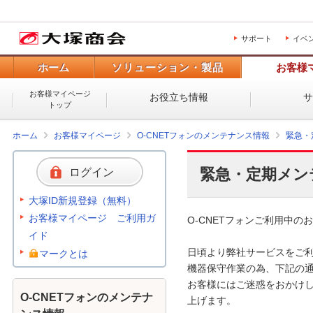
サポート
イベ
ホーム
ソリューション・製品
お客様
お客様マイページ
お役立ち情報
トップ
ホーム
お客様マイページ
O-CNETフォンのメンテナンス情報
緊急・
緊急・定期メン
ログイン
大塚ID新規登録（無料）
お客様マイページ ご利用ガ
O-CNETフォンご利用中のお
イド
日頃より弊社サービスをご利
マークとは
機器保守作業の為、下記の通
お客様にはご迷惑をおかけし
O-CNETフォンのメンテナ
上げます。
