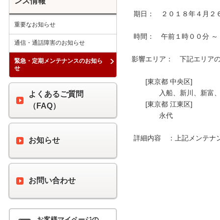
ンス情報
 期日：　２０１８年４月２６日（木）

重要なお知らせ
 時間：　午前１時００分 ～ 午前４時００分

通信・通話障害のお知らせ
影響エリア：　下記エリアの 
緊急・定期メンテナンスのお知ら
せ
　　[東京都 中央区]

　　　　入船、新川、新富、
よくあるご質問
　　[東京都 江東区]

（FAQ）
　　　　永代

 詳細内容　：上記メンテナンス時間中、最大６０分間の通信断が発生します。

お知らせ
お問い合わせ
お客様マイページの