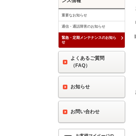
ンス情報
 期日：　２０１８年４月２７日（金）

重要なお知らせ
 時間：　午前１時００分 ～ 午前４時００分

通信・通話障害のお知らせ
緊急・定期メンテナンスのお知ら
せ
よくあるご質問
（FAQ）
お知らせ
 詳細内容　：上記メンテナンス時間中、最大６０分間の通信断が発生します。

お問い合わせ
お客様マイページの