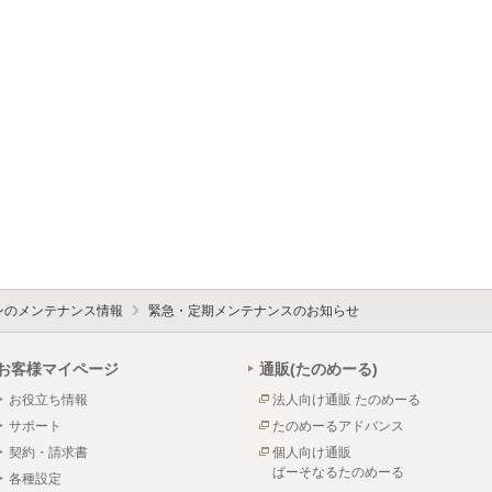
ォンのメンテナンス情報
緊急・定期メンテナンスのお知らせ
お客様マイページ
通販(たのめーる)
お役立ち情報
法人向け通販 たのめーる
サポート
たのめーるアドバンス
契約・請求書
個人向け通販
ぱーそなるたのめーる
各種設定