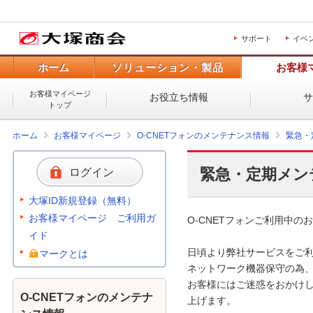
サポート
イベ
ホーム
ソリューション・製品
お客様
お客様マイページ
お役立ち情報
トップ
ホーム
お客様マイページ
O-CNETフォンのメンテナンス情報
緊急・
緊急・定期メン
ログイン
大塚ID新規登録（無料）
お客様マイページ ご利用ガ
O-CNETフォンご利用中のお
イド
日頃より弊社サービスをご利
マークとは
ネットワーク機器保守の為、
お客様にはご迷惑をおかけし
O-CNETフォンのメンテナ
上げます。 
