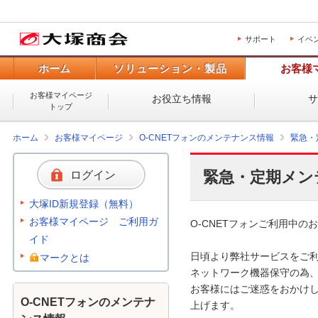
サポート
イベ
ホーム
ソリューション・製品
お客様
お客様マイページ
お役立ち情報
トップ
ホーム
お客様マイページ
O-CNETフォンのメンテナンス情報
緊急・
緊急・定期メン
ログイン
大塚ID新規登録（無料）
お客様マイページ ご利用ガ
O-CNETフォンご利用中のお
イド
日頃より弊社サービスをご利
マークとは
ネットワーク機器保守の為、
お客様にはご迷惑をおかけし
O-CNETフォンのメンテナ
上げます。 
