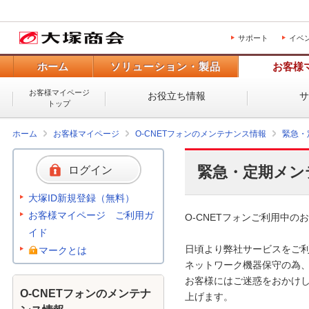
サポート
イベ
ホーム
ソリューション・製品
お客様
お客様マイページ
お役立ち情報
トップ
ホーム
お客様マイページ
O-CNETフォンのメンテナンス情報
緊急・
緊急・定期メン
ログイン
大塚ID新規登録（無料）
お客様マイページ ご利用ガ
O-CNETフォンご利用中のお
イド
日頃より弊社サービスをご利
マークとは
ネットワーク機器保守の為、
お客様にはご迷惑をおかけし
O-CNETフォンのメンテナ
上げます。 
