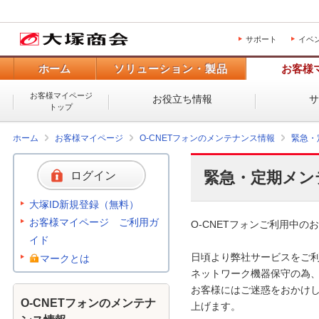
サポート
イベ
ホーム
ソリューション・製品
お客様
お客様マイページ
お役立ち情報
トップ
ホーム
お客様マイページ
O-CNETフォンのメンテナンス情報
緊急・
緊急・定期メン
ログイン
大塚ID新規登録（無料）
お客様マイページ ご利用ガ
O-CNETフォンご利用中のお
イド
日頃より弊社サービスをご利
マークとは
ネットワーク機器保守の為、
お客様にはご迷惑をおかけし
O-CNETフォンのメンテナ
上げます。 
