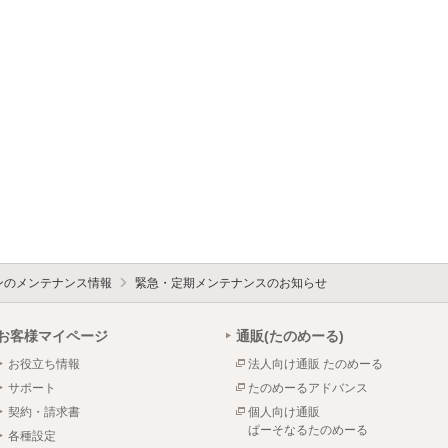
ォンのメンテナンス情報
緊急・定期メンテナンスのお知らせ
お客様マイページ
通販(たのめーる)
お役立ち情報
法人向け通販 たのめーる
サポート
たのめーるアドバンス
契約・請求書
個人向け通販
ぱーそなるたのめーる
各種設定