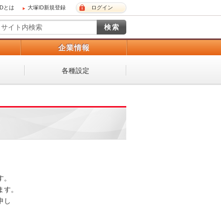
IDとは
大塚ID新規登録
ログイン
）
企業情報
各種設定
 

。 

し
