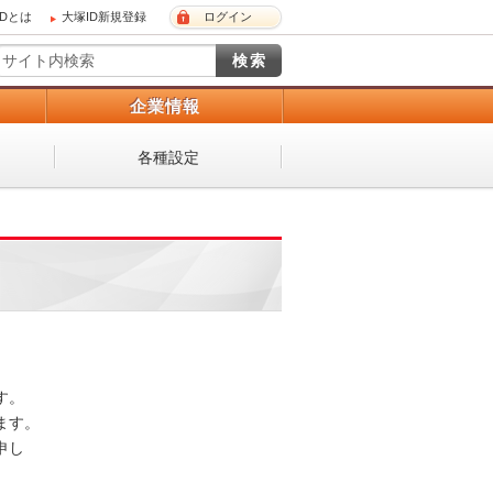
IDとは
大塚ID新規登録
ログイン
）
企業情報
各種設定
 

。 

し
