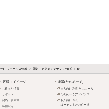
ォンのメンテナンス情報
緊急・定期メンテナンスのお知らせ
お客様マイページ
通販(たのめーる)
お役立ち情報
法人向け通販 たのめーる
サポート
たのめーるアドバンス
契約・請求書
個人向け通販
ぱーそなるたのめーる
各種設定