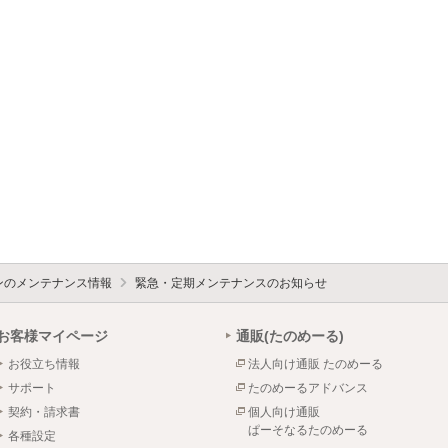
ォンのメンテナンス情報
緊急・定期メンテナンスのお知らせ
お客様マイページ
通販(たのめーる)
お役立ち情報
法人向け通販 たのめーる
サポート
たのめーるアドバンス
契約・請求書
個人向け通販
ぱーそなるたのめーる
各種設定