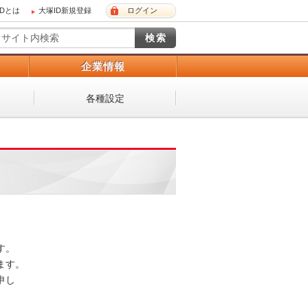
IDとは
大塚ID新規登録
ログイン
）
企業情報
各種設定
 

。 

し
