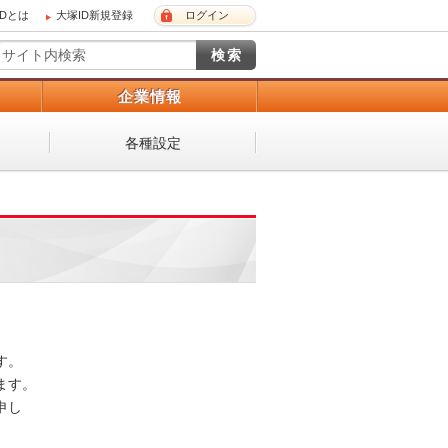
IDとは
大塚ID新規登録
ログイン
）
企業情報
各種設定
 

。 

し
