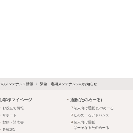
ォンのメンテナンス情報
緊急・定期メンテナンスのお知らせ
お客様マイページ
通販(たのめーる)
お役立ち情報
法人向け通販 たのめーる
サポート
たのめーるアドバンス
契約・請求書
個人向け通販
ぱーそなるたのめーる
各種設定