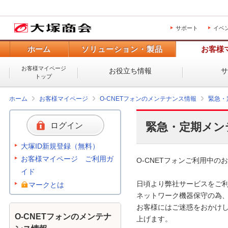
サポート
イベ
ホーム
ソリューション・製品
お客様
お客様マイページ
お役立ち情報
トップ
ホーム
お客様マイページ
O-CNETフォンのメンテナンス情報
緊急・
緊急・定期メン
ログイン
大塚ID新規登録（無料）
お客様マイページ ご利用ガ
O-CNETフォンご利用中のお
イド
日頃より弊社サービスをご利
マークとは
ネットワーク機器保守の為、
お客様にはご迷惑をおかけし
O-CNETフォンのメンテナ
上げます。 
