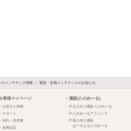
ォンのメンテナンス情報
緊急・定期メンテナンスのお知らせ
お客様マイページ
通販(たのめーる)
お役立ち情報
法人向け通販 たのめーる
サポート
たのめーるアドバンス
契約・請求書
個人向け通販
ぱーそなるたのめーる
各種設定