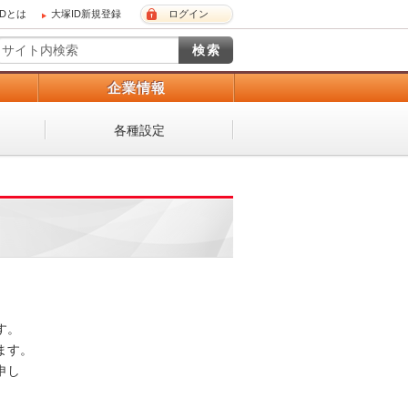
IDとは
大塚ID新規登録
ログイン
）
企業情報
各種設定
 

。 

し
