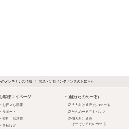
ォンのメンテナンス情報
緊急・定期メンテナンスのお知らせ
お客様マイページ
通販(たのめーる)
お役立ち情報
法人向け通販 たのめーる
サポート
たのめーるアドバンス
契約・請求書
個人向け通販
ぱーそなるたのめーる
各種設定