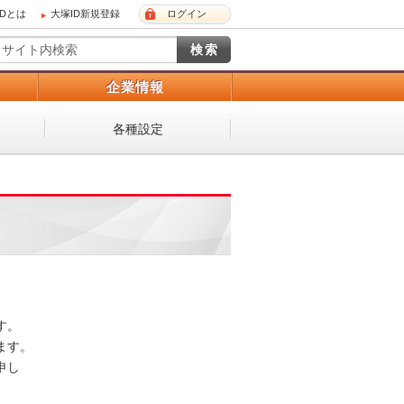
IDとは
大塚ID新規登録
ログイン
）
企業情報
各種設定
 

。 

し
