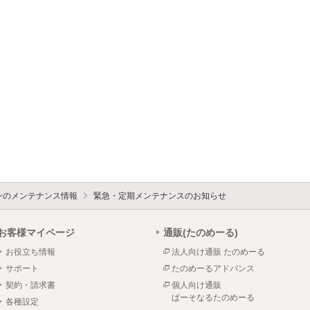
ォンのメンテナンス情報
緊急・定期メンテナンスのお知らせ
お客様マイページ
通販(たのめーる)
お役立ち情報
法人向け通販 たのめーる
サポート
たのめーるアドバンス
契約・請求書
個人向け通販
ぱーそなるたのめーる
各種設定