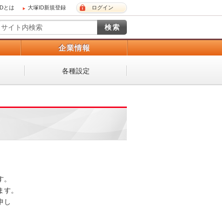
IDとは
大塚ID新規登録
ログイン
）
企業情報
各種設定
 

。 

し
