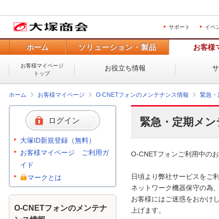
サポート
イベ
ホーム
ソリューション・製品
お客様
お客様マイページ
お役立ち情報
トップ
ホーム
お客様マイページ
O-CNETフォンのメンテナンス情報
緊急・
緊急・定期メン
ログイン
大塚ID新規登録（無料）
お客様マイページ ご利用ガ
O-CNETフォンご利用中のお
イド
日頃より弊社サービスをご利
マークとは
ネットワーク機器保守の為、
お客様にはご迷惑をおかけし
O-CNETフォンのメンテナ
上げます。 
