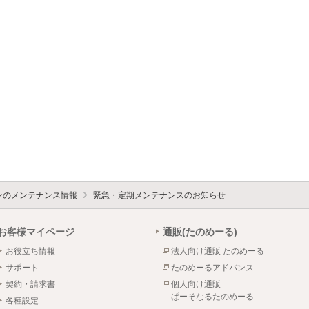
ォンのメンテナンス情報
緊急・定期メンテナンスのお知らせ
お客様マイページ
通販(たのめーる)
お役立ち情報
法人向け通販 たのめーる
サポート
たのめーるアドバンス
契約・請求書
個人向け通販
ぱーそなるたのめーる
各種設定