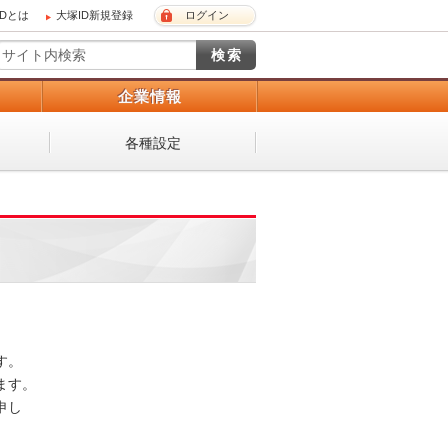
IDとは
大塚ID新規登録
ログイン
）
企業情報
各種設定
 

。 

し
