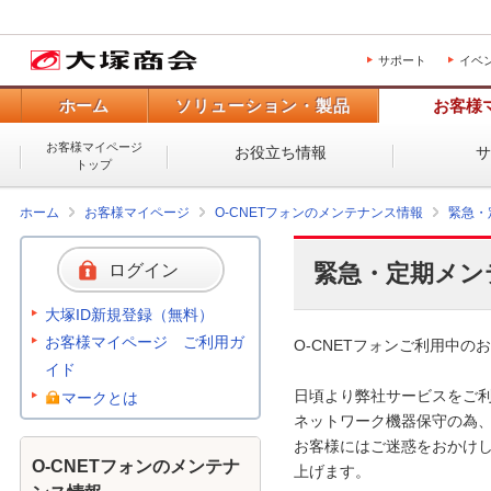
サポート
イベ
ホーム
ソリューション・製品
お客様
お客様マイページ
お役立ち情報
トップ
ホーム
お客様マイページ
O-CNETフォンのメンテナンス情報
緊急・
緊急・定期メン
ログイン
大塚ID新規登録（無料）
お客様マイページ ご利用ガ
O-CNETフォンご利用中のお
イド
日頃より弊社サービスをご利
マークとは
ネットワーク機器保守の為、
お客様にはご迷惑をおかけし
O-CNETフォンのメンテナ
上げます。 
