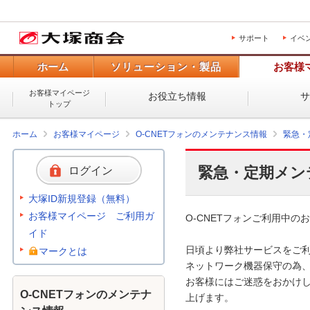
サポート
イベ
ホーム
ソリューション・製品
お客様
お客様マイページ
お役立ち情報
トップ
ホーム
お客様マイページ
O-CNETフォンのメンテナンス情報
緊急・
緊急・定期メン
ログイン
大塚ID新規登録（無料）
お客様マイページ ご利用ガ
O-CNETフォンご利用中のお
イド
日頃より弊社サービスをご利
マークとは
ネットワーク機器保守の為、
お客様にはご迷惑をおかけし
O-CNETフォンのメンテナ
上げます。 
