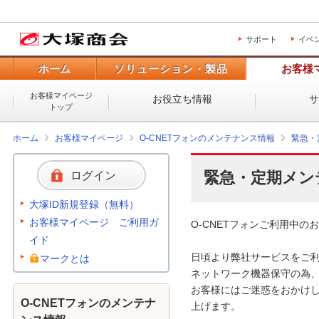
サポート
イベ
ホーム
ソリューション・製品
お客様
お客様マイページ
お役立ち情報
トップ
ホーム
お客様マイページ
O-CNETフォンのメンテナンス情報
緊急・
緊急・定期メン
ログイン
大塚ID新規登録（無料）
お客様マイページ ご利用ガ
O-CNETフォンご利用中のお
イド
日頃より弊社サービスをご利
マークとは
ネットワーク機器保守の為、
お客様にはご迷惑をおかけし
O-CNETフォンのメンテナ
上げます。 
