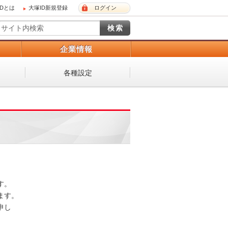
IDとは
大塚ID新規登録
ログイン
）
企業情報
各種設定
 

。 

し
