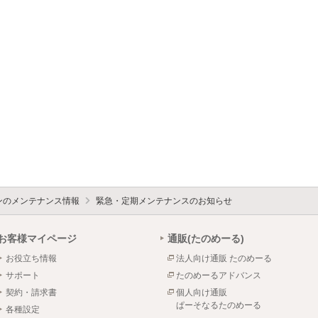
ォンのメンテナンス情報
緊急・定期メンテナンスのお知らせ
お客様マイページ
通販(たのめーる)
お役立ち情報
法人向け通販 たのめーる
サポート
たのめーるアドバンス
契約・請求書
個人向け通販
ぱーそなるたのめーる
各種設定