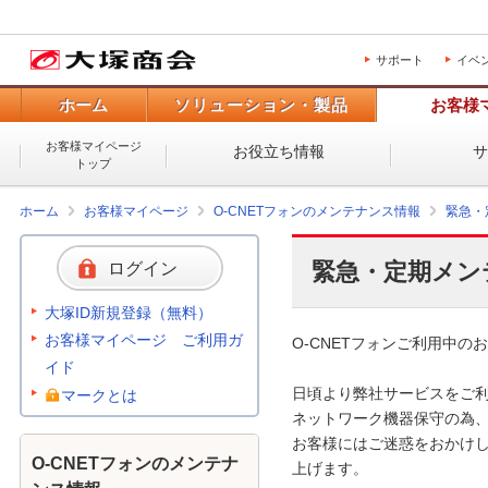
サポート
イベ
ホーム
ソリューション・製品
お客様
お客様マイページ
お役立ち情報
トップ
ホーム
お客様マイページ
O-CNETフォンのメンテナンス情報
緊急・
緊急・定期メン
ログイン
大塚ID新規登録（無料）
お客様マイページ ご利用ガ
O-CNETフォンご利用中のお
イド
日頃より弊社サービスをご利
マークとは
ネットワーク機器保守の為、
お客様にはご迷惑をおかけし
O-CNETフォンのメンテナ
上げます。 
