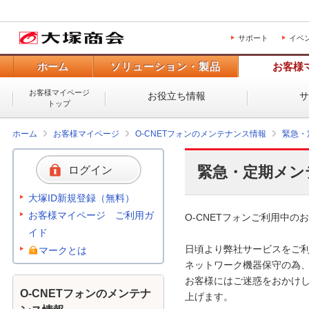
サポート
イベ
ホーム
ソリューション・製品
お客様
お客様マイページ
お役立ち情報
トップ
ホーム
お客様マイページ
O-CNETフォンのメンテナンス情報
緊急・
緊急・定期メン
ログイン
大塚ID新規登録（無料）
お客様マイページ ご利用ガ
O-CNETフォンご利用中のお
イド
日頃より弊社サービスをご利
マークとは
ネットワーク機器保守の為、
お客様にはご迷惑をおかけし
O-CNETフォンのメンテナ
上げます。 
