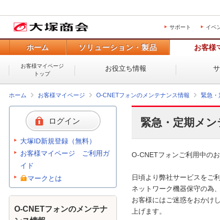
サポート
イベ
ホーム
ソリューション・製品
お客様
お客様マイページ
お役立ち情報
トップ
ホーム
お客様マイページ
O-CNETフォンのメンテナンス情報
緊急・
緊急・定期メン
ログイン
大塚ID新規登録（無料）
お客様マイページ ご利用ガ
O-CNETフォンご利用中のお
イド
日頃より弊社サービスをご利
マークとは
ネットワーク機器保守の為、
お客様にはご迷惑をおかけし
O-CNETフォンのメンテナ
上げます。 
