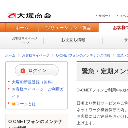
サポート
イベ
ホーム
ソリューション・製品
お客様
お客様マイページ
お役立ち情報
トップ
ホーム
お客様マイページ
O-CNETフォンのメンテナンス情報
緊急・
緊急・定期メン
ログイン
大塚ID新規登録（無料）
お客様マイページ ご利用ガ
O-CNETフォンご利用中のお
イド
日頃より弊社サービスをご利
マークとは
ネットワーク機器保守の為、
お客様にはご迷惑をおかけし
O-CNETフォンのメンテナ
上げます。 
