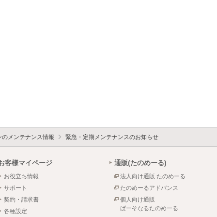
ォンのメンテナンス情報
緊急・定期メンテナンスのお知らせ
お客様マイページ
通販(たのめーる)
お役立ち情報
法人向け通販 たのめーる
サポート
たのめーるアドバンス
契約・請求書
個人向け通販
ぱーそなるたのめーる
各種設定