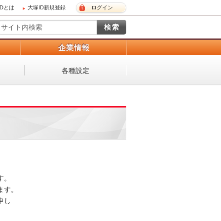
IDとは
大塚ID新規登録
ログイン
）
企業情報
各種設定
 

。 

し
