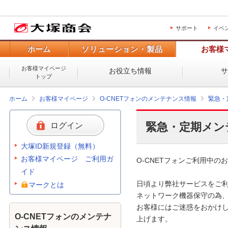
サポート
イベ
ホーム
ソリューション・製品
お客様
お客様マイページ
お役立ち情報
トップ
ホーム
お客様マイページ
O-CNETフォンのメンテナンス情報
緊急・
緊急・定期メン
ログイン
大塚ID新規登録（無料）
お客様マイページ ご利用ガ
O-CNETフォンご利用中のお
イド
日頃より弊社サービスをご利
マークとは
ネットワーク機器保守の為、
お客様にはご迷惑をおかけし
O-CNETフォンのメンテナ
上げます。 
