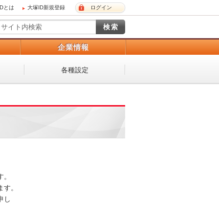
IDとは
大塚ID新規登録
ログイン
）
企業情報
各種設定
 

。 

し
