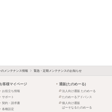
ォンのメンテナンス情報
緊急・定期メンテナンスのお知らせ
お客様マイページ
通販(たのめーる)
お役立ち情報
法人向け通販 たのめーる
サポート
たのめーるアドバンス
契約・請求書
個人向け通販
ぱーそなるたのめーる
各種設定