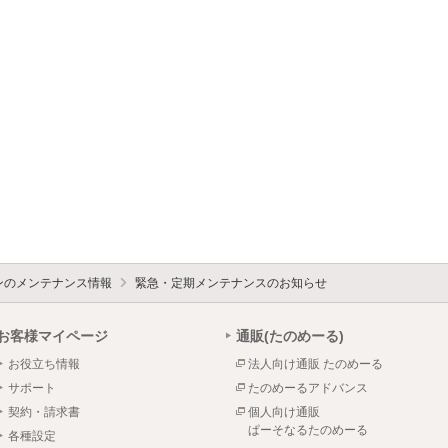
ォンのメンテナンス情報
緊急・定期メンテナンスのお知らせ
お客様マイページ
通販(たのめーる)
お役立ち情報
法人向け通販 たのめーる
サポート
たのめーるアドバンス
契約・請求書
個人向け通販
ぱーそなるたのめーる
各種設定