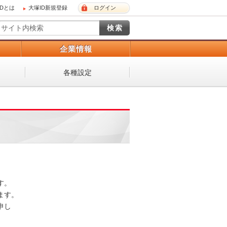
IDとは
大塚ID新規登録
ログイン
）
企業情報
各種設定
 

。 

し
