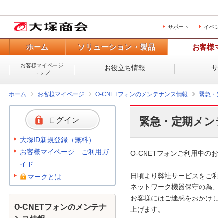
サポート
イベ
ホーム
ソリューション・製品
お客様
お客様マイページ
お役立ち情報
トップ
ホーム
お客様マイページ
O-CNETフォンのメンテナンス情報
緊急・
緊急・定期メン
ログイン
大塚ID新規登録（無料）
お客様マイページ ご利用ガ
O-CNETフォンご利用中のお
イド
日頃より弊社サービスをご利
マークとは
ネットワーク機器保守の為、
お客様にはご迷惑をおかけし
O-CNETフォンのメンテナ
上げます。 
