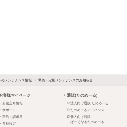
ォンのメンテナンス情報
緊急・定期メンテナンスのお知らせ
お客様マイページ
通販(たのめーる)
お役立ち情報
法人向け通販 たのめーる
サポート
たのめーるアドバンス
契約・請求書
個人向け通販
ぱーそなるたのめーる
各種設定