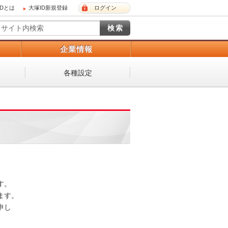
IDとは
大塚ID新規登録
ログイン
）
企業情報
各種設定
 

。 

し
