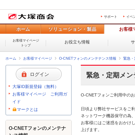
サポート
イベ
ホーム
ソリューション・製品
お客様
お客様マイページ
お役立ち情報
トップ
ホーム
お客様マイページ
O-CNETフォンのメンテナンス情報
緊急・
緊急・定期メン
ログイン
大塚ID新規登録（無料）
お客様マイページ ご利用ガ
O-CNETフォンご利用中のお
イド
日頃より弊社サービスをご利
マークとは
ネットワーク機器保守の為、
お客様にはご迷惑をおかけし
O-CNETフォンのメンテナ
上げます。 
