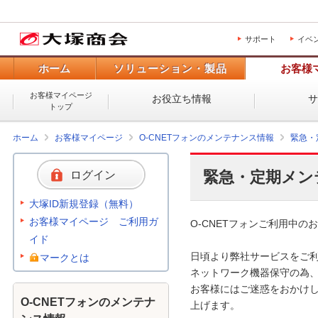
サポート
イベ
ホーム
ソリューション・製品
お客様
お客様マイページ
お役立ち情報
トップ
ホーム
お客様マイページ
O-CNETフォンのメンテナンス情報
緊急・
緊急・定期メン
ログイン
大塚ID新規登録（無料）
お客様マイページ ご利用ガ
O-CNETフォンご利用中のお
イド
日頃より弊社サービスをご利
マークとは
ネットワーク機器保守の為、
お客様にはご迷惑をおかけし
O-CNETフォンのメンテナ
上げます。 
