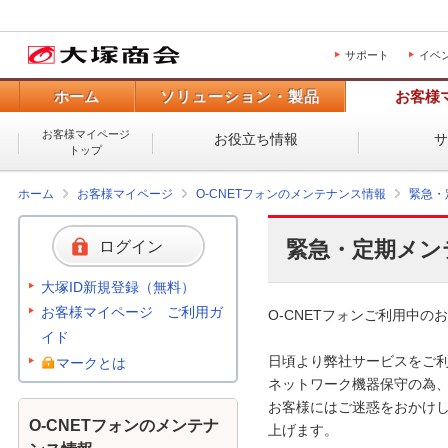
サポート
イベ
ホーム
ソリューション・製品
お客様
お客様マイページ
お役立ち情報
トップ
ホーム
お客様マイページ
O-CNETフォンのメンテナンス情報
緊急・
緊急・定期メン
ログイン
大塚ID新規登録（無料）
お客様マイページ ご利用ガ
O-CNETフォンご利用中のお
イド
日頃より弊社サービスをご利
マークとは
ネットワーク機器保守の為、
お客様にはご迷惑をおかけし
O-CNETフォンのメンテナ
上げます。 
