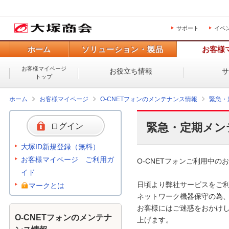
サポート
イベ
ホーム
ソリューション・製品
お客様
お客様マイページ
お役立ち情報
トップ
ホーム
お客様マイページ
O-CNETフォンのメンテナンス情報
緊急・
緊急・定期メン
ログイン
大塚ID新規登録（無料）
お客様マイページ ご利用ガ
O-CNETフォンご利用中のお
イド
日頃より弊社サービスをご利
マークとは
ネットワーク機器保守の為、
お客様にはご迷惑をおかけし
O-CNETフォンのメンテナ
上げます。 
