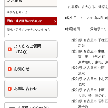
ンス情報
　お客様に多大なるご迷惑を
重要なお知らせ
■発生日　：　2019年6月18日(火
通信・通話障害のお知らせ
■影響範囲　：　愛知県エリ
緊急・定期メンテナンスのお知ら
せ
　　[愛知県 名古屋市 千種区] 
　　　　新栄 

よくあるご質問
　　[愛知県 名古屋市 東区] 

（FAQ）
　　　　葵、泉、上竪杉町、
　　　　東片端町、東桜、東
　　[愛知県 名古屋市 北区] 

お知らせ
　　　　清水 

　　[愛知県 名古屋市 中村区] 
　　　　名駅 

お問い合わせ
　　[愛知県 名古屋市 中区] 

　　　　大須、栄、三の丸、
　　[愛知県 名古屋市 昭和区] 
　　　　滝子通

お客様マイページの