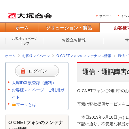
サポート
イベ
ホーム
ソリューション・製品
お客様
お客様マイページ
お役立ち情報
トップ
ホーム
お客様マイページ
O-CNETフォンのメンテナンス情報
通信・
通信・通話障害
ログイン
大塚ID新規登録（無料）
お客様マイページ ご利用ガ
O-CNETフォンご利用中のお
イド
平素は弊社提供サービスをご
マークとは
　本日2019年6月18日(火
O-CNETフォンのメンテナ
下記の通り、不安定な状態が