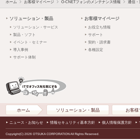
ホーム
お客様マイページ
O-CNETフォンのメンテナンス情報
通信・
ソリューション・製品
お客様マイページ
ソリューション・サービス
お役立ち情報
製品・ソフト
サポート
イベント・セミナー
契約・請求書
導入事例
各種設定
サポート体制
ホーム
ソリューション・製品
お客様
ニュース・お知らせ
情報セキュリティ基本方針
個人情報保護方針
Copyright(C) 2026 OTSUKA CORPORATION All Rights Reserved.