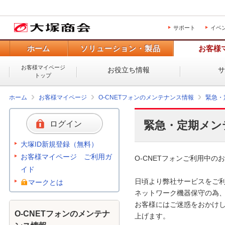
サポート
イベ
ホーム
ソリューション・製品
お客様
お客様マイページ
お役立ち情報
トップ
ホーム
お客様マイページ
O-CNETフォンのメンテナンス情報
緊急・
緊急・定期メン
ログイン
大塚ID新規登録（無料）
お客様マイページ ご利用ガ
O-CNETフォンご利用中のお
イド
日頃より弊社サービスをご利
マークとは
ネットワーク機器保守の為、
お客様にはご迷惑をおかけし
O-CNETフォンのメンテナ
上げます。 
