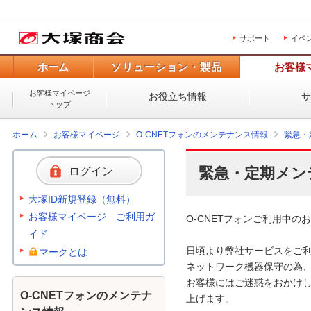
サポート
イベ
ホーム
ソリューション・製品
お客様
お客様マイページ
お役立ち情報
トップ
ホーム
お客様マイページ
O-CNETフォンのメンテナンス情報
緊急・
緊急・定期メン
ログイン
大塚ID新規登録（無料）
お客様マイページ ご利用ガ
O-CNETフォンご利用中のお
イド
日頃より弊社サービスをご利
マークとは
ネットワーク機器保守の為、
お客様にはご迷惑をおかけし
O-CNETフォンのメンテナ
上げます。 
