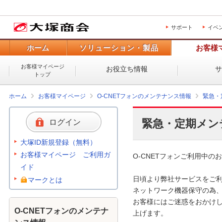
サポート
イベ
ホーム
ソリューション・製品
お客様
お客様マイページ
お役立ち情報
トップ
ホーム
お客様マイページ
O-CNETフォンのメンテナンス情報
緊急・
緊急・定期メン
ログイン
大塚ID新規登録（無料）
お客様マイページ ご利用ガ
O-CNETフォンご利用中のお
イド
日頃より弊社サービスをご利
マークとは
ネットワーク機器保守の為、
お客様にはご迷惑をおかけし
O-CNETフォンのメンテナ
上げます。 
