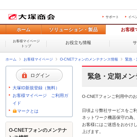
サポート
イベ
ホーム
ソリューション・製品
お客様
お客様マイページ
お役立ち情報
トップ
ホーム
お客様マイページ
O-CNETフォンのメンテナンス情報
緊急・
緊急・定期メン
ログイン
大塚ID新規登録（無料）
お客様マイページ ご利用ガ
O-CNETフォンご利用中のお
イド
日頃より弊社サービスをご利
マークとは
ネットワーク機器保守の為、
お客様にはご迷惑をおかけし
O-CNETフォンのメンテナ
上げます。 
