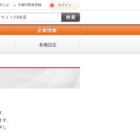
IDとは
大塚ID新規登録
ログイン
）
企業情報
各種設定
 

。 

し
