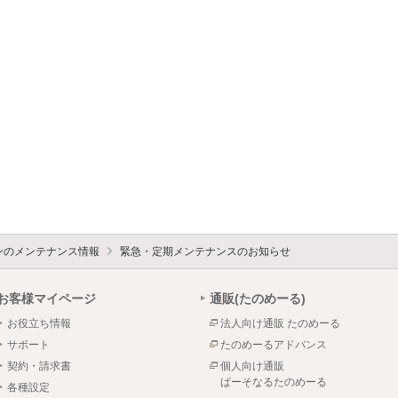
ォンのメンテナンス情報
緊急・定期メンテナンスのお知らせ
お客様マイページ
通販(たのめーる)
お役立ち情報
法人向け通販 たのめーる
サポート
たのめーるアドバンス
契約・請求書
個人向け通販
ぱーそなるたのめーる
各種設定