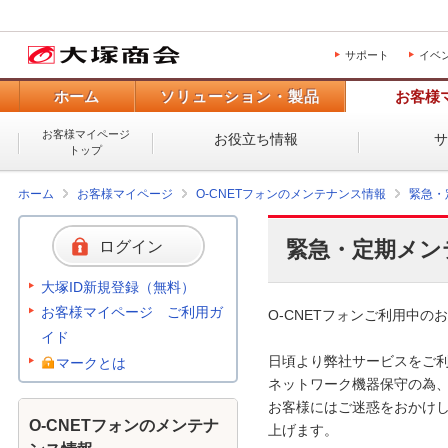
サポート
イベ
ホーム
ソリューション・製品
お客様
お客様マイページ
お役立ち情報
トップ
ホーム
お客様マイページ
O-CNETフォンのメンテナンス情報
緊急・
緊急・定期メン
ログイン
大塚ID新規登録（無料）
お客様マイページ ご利用ガ
O-CNETフォンご利用中のお
イド
日頃より弊社サービスをご利
マークとは
ネットワーク機器保守の為、
お客様にはご迷惑をおかけし
O-CNETフォンのメンテナ
上げます。 
