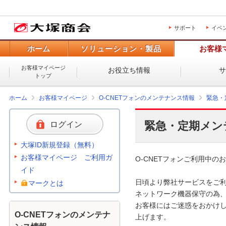
サポート
イベ
ホーム
ソリューション・製品
お客様
お客様マイページ
お役立ち情報
トップ
ホーム
お客様マイページ
O-CNETフォンのメンテナンス情報
緊急・
緊急・定期メン
ログイン
大塚ID新規登録（無料）
お客様マイページ ご利用ガ
O-CNETフォンご利用中のお
イド
日頃より弊社サービスをご利
マークとは
ネットワーク機器保守の為、
お客様にはご迷惑をおかけし
O-CNETフォンのメンテナ
上げます。 
