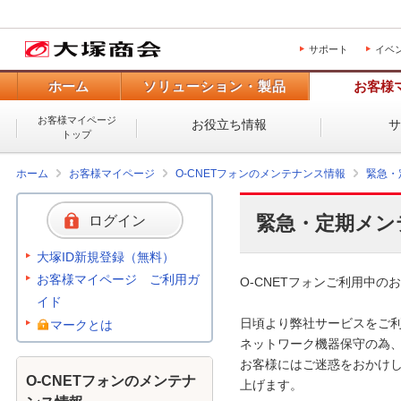
サポート
イベ
ホーム
ソリューション・製品
お客様
お客様マイページ
お役立ち情報
トップ
ホーム
お客様マイページ
O-CNETフォンのメンテナンス情報
緊急・
緊急・定期メン
ログイン
大塚ID新規登録（無料）
お客様マイページ ご利用ガ
O-CNETフォンご利用中のお
イド
日頃より弊社サービスをご利
マークとは
ネットワーク機器保守の為、
お客様にはご迷惑をおかけし
O-CNETフォンのメンテナ
上げます。 
