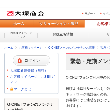
サポート
イベ
ホーム
ソリューション・製品
お客様
お客様マイページ
お役立ち情報
トップ
ホーム
お客様マイページ
O-CNETフォンのメンテナンス情報
緊急・
緊急・定期メン
ログイン
大塚ID新規登録（無料）
お客様マイページ ご利用ガ
O-CNETフォンご利用中のお
イド
日頃より弊社サービスをご利
マークとは
ネットワーク機器保守の為、
お客様にはご迷惑をおかけし
O-CNETフォンのメンテナ
上げます。 
