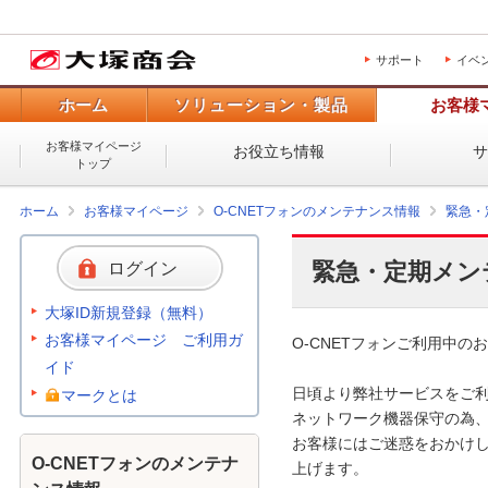
サポート
イベ
ホーム
ソリューション・製品
お客様
お客様マイページ
お役立ち情報
トップ
ホーム
お客様マイページ
O-CNETフォンのメンテナンス情報
緊急・
緊急・定期メン
ログイン
大塚ID新規登録（無料）
お客様マイページ ご利用ガ
O-CNETフォンご利用中のお
イド
日頃より弊社サービスをご利
マークとは
ネットワーク機器保守の為、
お客様にはご迷惑をおかけし
O-CNETフォンのメンテナ
上げます。 
