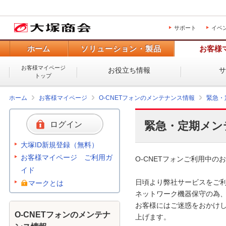
サポート
イベ
ホーム
ソリューション・製品
お客様
お客様マイページ
お役立ち情報
トップ
ホーム
お客様マイページ
O-CNETフォンのメンテナンス情報
緊急・
緊急・定期メン
ログイン
大塚ID新規登録（無料）
お客様マイページ ご利用ガ
O-CNETフォンご利用中のお
イド
日頃より弊社サービスをご利
マークとは
ネットワーク機器保守の為、
お客様にはご迷惑をおかけし
O-CNETフォンのメンテナ
上げます。 
