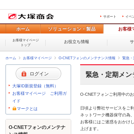
サポート
イベ
ホーム
ソリューション・製品
お客様
お客様マイページ
お役立ち情報
トップ
ホーム
お客様マイページ
O-CNETフォンのメンテナンス情報
緊急・
緊急・定期メン
ログイン
大塚ID新規登録（無料）
お客様マイページ ご利用ガ
O-CNETフォンご利用中のお
イド
日頃より弊社サービスをご利
マークとは
ネットワーク機器保守の為、
お客様にはご迷惑をおかけし
O-CNETフォンのメンテナ
上げます。 
