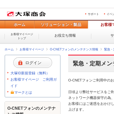
サポート
イベ
ホーム
ソリューション・製品
お客様
お客様マイページ
お役立ち情報
トップ
ホーム
お客様マイページ
O-CNETフォンのメンテナンス情報
緊急・
緊急・定期メン
ログイン
大塚ID新規登録（無料）
お客様マイページ ご利用ガ
O-CNETフォンご利用中のお
イド
日頃より弊社サービスをご利
マークとは
ネットワーク機器保守の為、
お客様にはご迷惑をおかけし
O-CNETフォンのメンテナ
上げます。 
