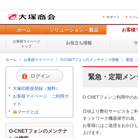
サポート
イベ
ホーム
ソリューション・製品
お客様
お客様マイページ
お役立ち情報
トップ
ホーム
お客様マイページ
O-CNETフォンのメンテナンス情報
緊急・
緊急・定期メン
ログイン
大塚ID新規登録（無料）
お客様マイページ ご利用ガ
O-CNETフォンご利用中のお
イド
日頃より弊社サービスをご利
マークとは
ネットワーク機器保守の為、
お客様にはご迷惑をおかけし
O-CNETフォンのメンテナ
上げます。 
