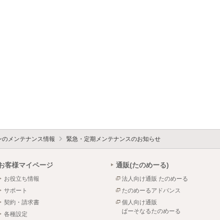
ォンのメンテナンス情報
緊急・定期メンテナンスのお知らせ
お客様マイページ
通販(たのめーる)
お役立ち情報
法人向け通販 たのめーる
サポート
たのめーるアドバンス
契約・請求書
個人向け通販
ぱーそなるたのめーる
各種設定