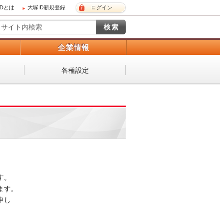
IDとは
大塚ID新規登録
ログイン
）
企業情報
各種設定
 

。 

し
